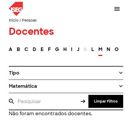
Início
/
Pessoas
Docentes
A
B
C
D
E
F
G
H
I
J
K
L
M
N
O
P
Tipo
Matemática
Limpar Filtros
Não foram encontrados docentes.