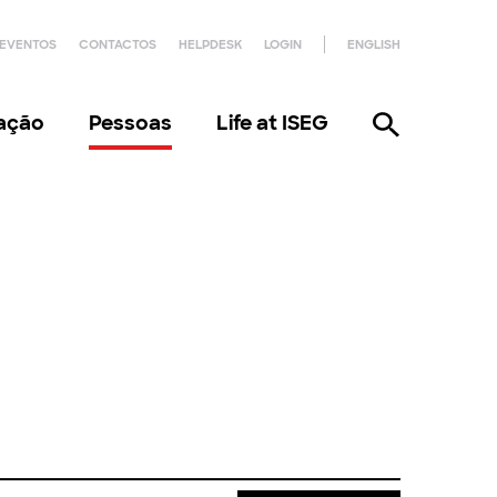
EVENTOS
CONTACTOS
HELPDESK
LOGIN
ENGLISH
gação
Pessoas
Life at ISEG