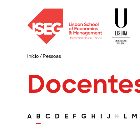
Início
/
Pessoas
Docente
A
B
C
D
E
F
G
H
I
J
K
L
M