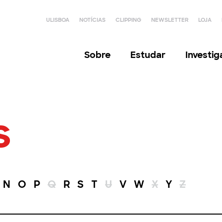
ULISBOA
NOTÍCIAS
CLIPPING
NEWSLETTER
LOJA
Sobre
Estudar
Investi
s
N
O
P
Q
R
S
T
U
V
W
X
Y
Z