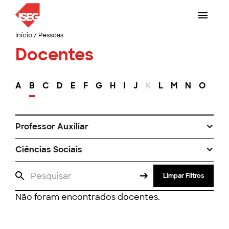
Início
/
Pessoas
Docentes
A
B
C
D
E
F
G
H
I
J
K
L
M
N
O
P
Professor Auxiliar
Ciências Sociais
Limpar Filtros
Não foram encontrados docentes.