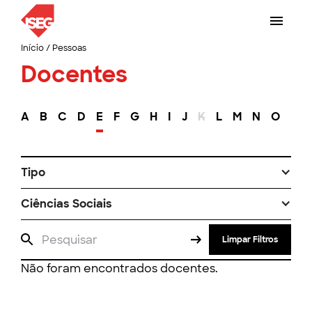
Início
/
Pessoas
Docentes
A
B
C
D
E
F
G
H
I
J
K
L
M
N
O
P
Tipo
Ciências Sociais
Limpar Filtros
Não foram encontrados docentes.