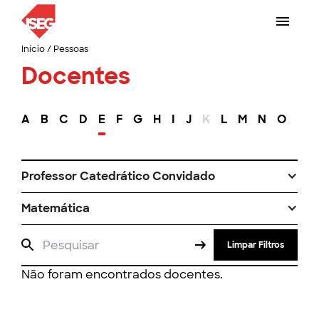
Início
/
Pessoas
Docentes
A
B
C
D
E
F
G
H
I
J
K
L
M
N
O
P
Professor Catedrático Convidado
Matemática
Limpar Filtros
Não foram encontrados docentes.