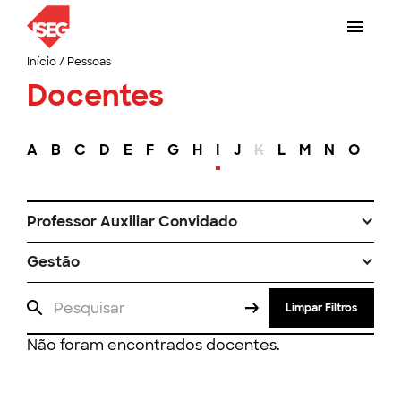
Início
/
Pessoas
Docentes
A
B
C
D
E
F
G
H
I
J
K
L
M
N
O
P
Professor Auxiliar Convidado
Gestão
Limpar Filtros
Não foram encontrados docentes.