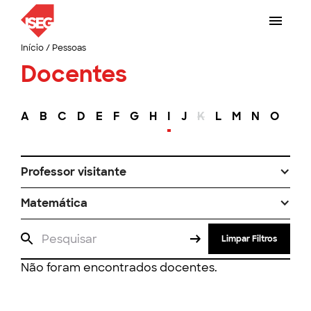
Início
/
Pessoas
Docentes
A
B
C
D
E
F
G
H
I
J
K
L
M
N
O
P
Professor visitante
Matemática
Limpar Filtros
Não foram encontrados docentes.