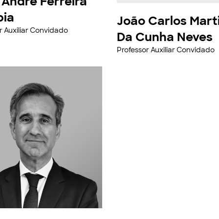
 André Ferreira
bia
João Carlos Mart
r Auxiliar Convidado
Da Cunha Neves
Professor Auxiliar Convidado