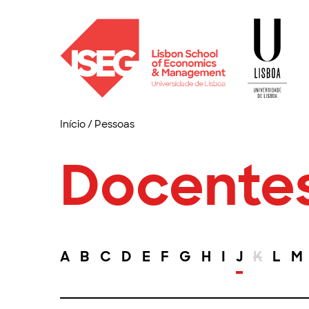
Início
/
Pessoas
Docente
A
B
C
D
E
F
G
H
I
J
K
L
M