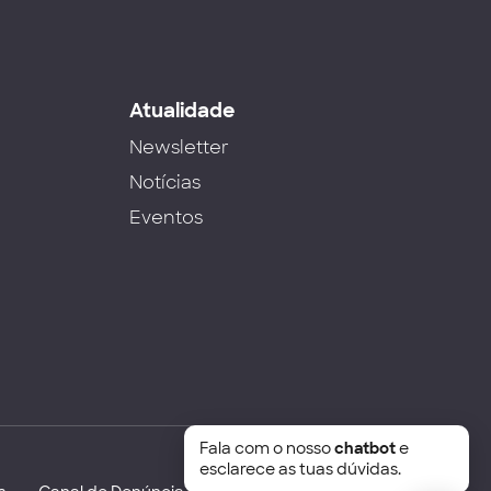
s
Atualidade
Newsletter
Notícias
Eventos
Fala com o nosso
chatbot
e
esclarece as tuas dúvidas.