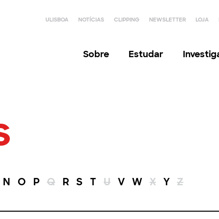
ULISBOA
NOTÍCIAS
CLIPPING
NEWSLETTER
LOJA
Sobre
Estudar
Investi
s
N
O
P
Q
R
S
T
U
V
W
X
Y
Z