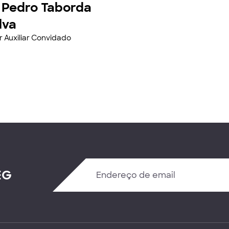
 Pedro Taborda
lva
r Auxiliar Convidado
EG