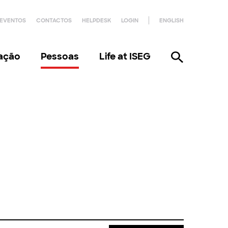
EVENTOS
CONTACTOS
HELPDESK
LOGIN
ENGLISH
gação
Pessoas
Life at ISEG