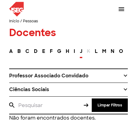
Início
/
Pessoas
Docentes
A
B
C
D
E
F
G
H
I
J
K
L
M
N
O
P
Professor Associado Convidado
Ciências Sociais
Limpar Filtros
Não foram encontrados docentes.