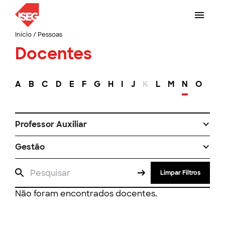
Início
/
Pessoas
Docentes
A
B
C
D
E
F
G
H
I
J
K
L
M
N
O
P
Professor Auxiliar
Gestão
Limpar Filtros
Não foram encontrados docentes.