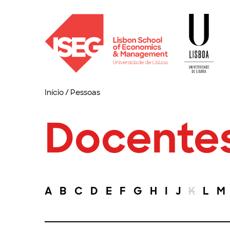
Início
/
Pessoas
Docente
A
B
C
D
E
F
G
H
I
J
K
L
M