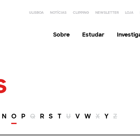
ULISBOA
NOTÍCIAS
CLIPPING
NEWSLETTER
LOJA
Sobre
Estudar
Investi
s
N
O
P
Q
R
S
T
U
V
W
X
Y
Z