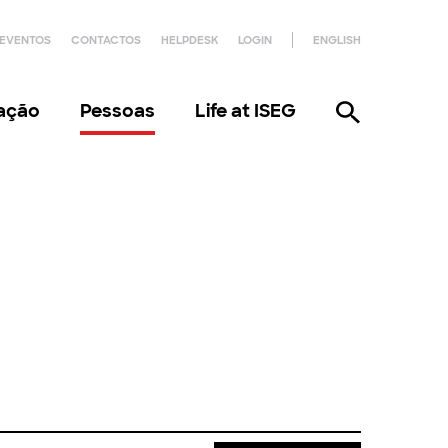
EVENTOS
CONTACTOS
HELPDESK
LOGIN
ENGLISH
gação
Pessoas
Life at ISEG