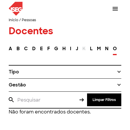
Início
/
Pessoas
Docentes
A
B
C
D
E
F
G
H
I
J
K
L
M
N
O
P
Tipo
Gestão
Limpar Filtros
Não foram encontrados docentes.