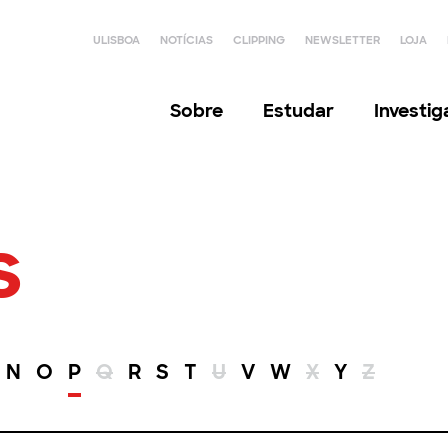
ULISBOA
NOTÍCIAS
CLIPPING
NEWSLETTER
LOJA
Sobre
Estudar
Investi
s
N
O
P
Q
R
S
T
U
V
W
X
Y
Z