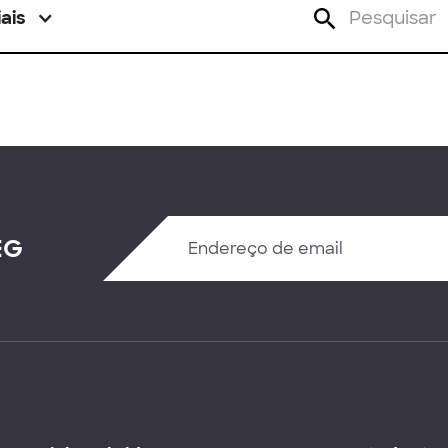
ais
EG