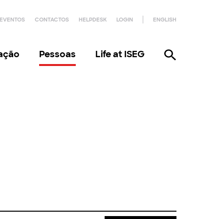
EVENTOS
CONTACTOS
HELPDESK
LOGIN
ENGLISH
gação
Pessoas
Life at ISEG