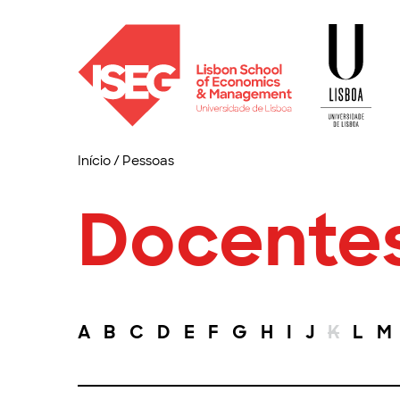
Início
/
Pessoas
Docente
A
B
C
D
E
F
G
H
I
J
K
L
M