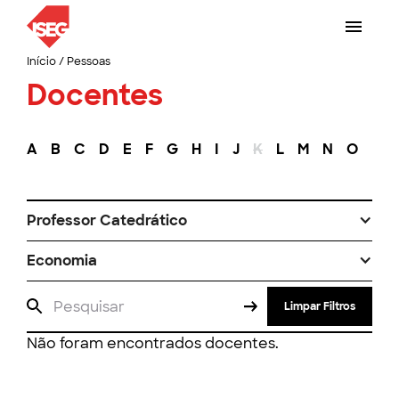
Início
/
Pessoas
Docentes
A
B
C
D
E
F
G
H
I
J
K
L
M
N
O
P
Professor Catedrático
Economia
Limpar Filtros
Não foram encontrados docentes.