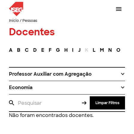
Início
/
Pessoas
Docentes
A
B
C
D
E
F
G
H
I
J
K
L
M
N
O
P
Professor Auxiliar com Agregação
Economia
Limpar Filtros
Não foram encontrados docentes.