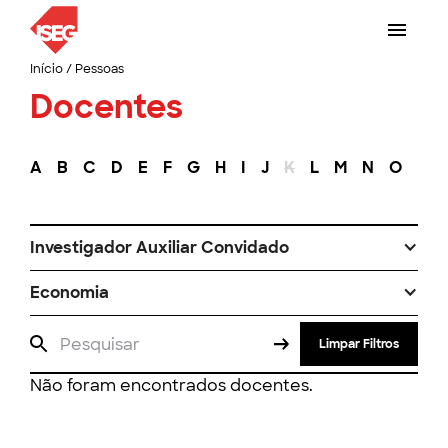
Início
/
Pessoas
Docentes
A
B
C
D
E
F
G
H
I
J
K
L
M
N
O
P
Investigador Auxiliar Convidado
Economia
Limpar Filtros
Não foram encontrados docentes.