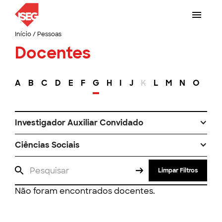
Início
/
Pessoas
Docentes
A
B
C
D
E
F
G
H
I
J
K
L
M
N
O
P
Investigador Auxiliar Convidado
Ciências Sociais
Limpar Filtros
Não foram encontrados docentes.