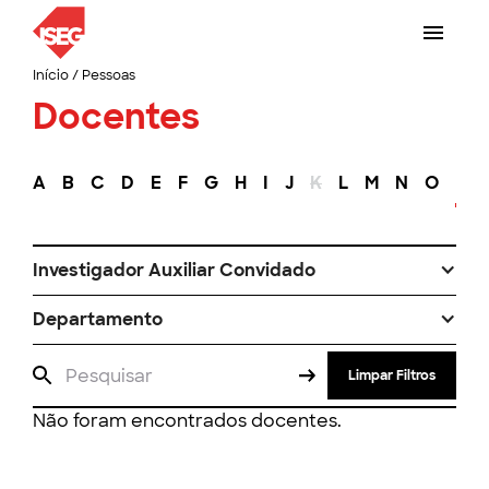
Início
/
Pessoas
Docentes
A
B
C
D
E
F
G
H
I
J
K
L
M
N
O
P
Investigador Auxiliar Convidado
Departamento
Limpar Filtros
Não foram encontrados docentes.