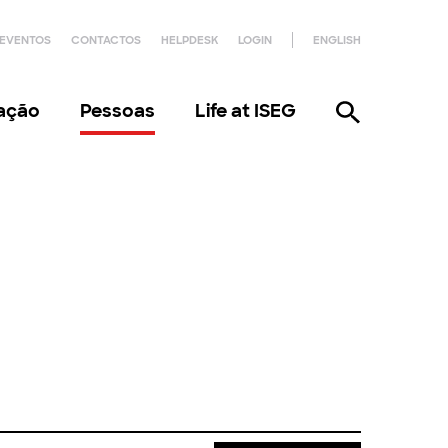
EVENTOS
CONTACTOS
HELPDESK
LOGIN
ENGLISH
gação
Pessoas
Life at ISEG