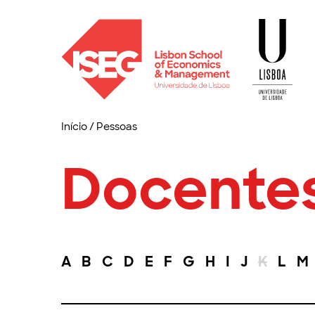
Início
/
Pessoas
Docente
A
B
C
D
E
F
G
H
I
J
K
L
M