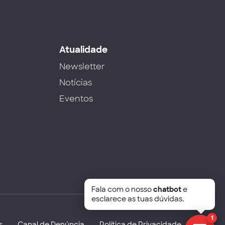
s
Atualidade
Newsletter
Notícias
Eventos
Fala com o nosso
chatbot
e
esclarece as tuas dúvidas.
1
s
Canal de Denúncia
Política de Privacidade