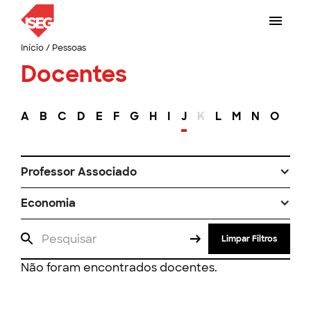
Início
/
Pessoas
Docentes
A
B
C
D
E
F
G
H
I
J
K
L
M
N
O
P
Professor Associado
Economia
Limpar Filtros
Não foram encontrados docentes.