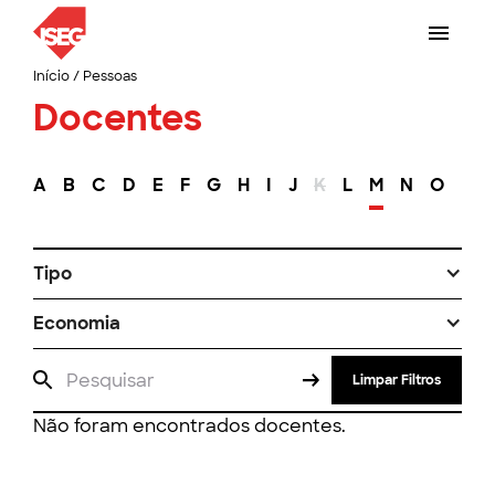
Início
/
Pessoas
Docentes
A
B
C
D
E
F
G
H
I
J
K
L
M
N
O
P
Tipo
Economia
Limpar Filtros
Não foram encontrados docentes.