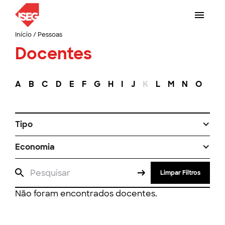
Início
/
Pessoas
Docentes
A
B
C
D
E
F
G
H
I
J
K
L
M
N
O
P
Tipo
Economia
Limpar Filtros
Não foram encontrados docentes.