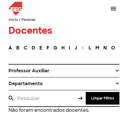
Início
/
Pessoas
Docentes
A
B
C
D
E
F
G
H
I
J
K
L
M
N
O
P
Professor Auxiliar
Departamento
Limpar Filtros
Não foram encontrados docentes.