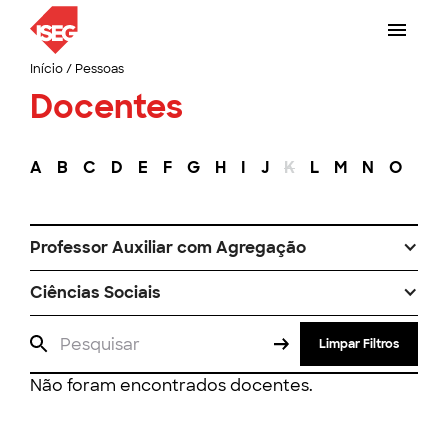
Início
/
Pessoas
Docentes
A
B
C
D
E
F
G
H
I
J
K
L
M
N
O
P
Professor Auxiliar com Agregação
Ciências Sociais
Limpar Filtros
Não foram encontrados docentes.