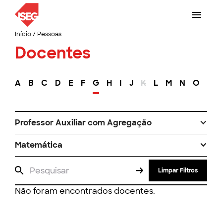
Início
/
Pessoas
Docentes
A
B
C
D
E
F
G
H
I
J
K
L
M
N
O
P
Professor Auxiliar com Agregação
Matemática
Limpar Filtros
Não foram encontrados docentes.