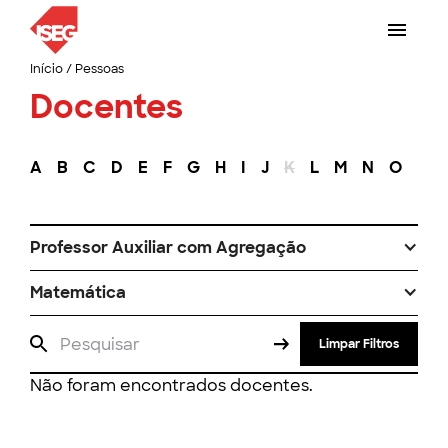
Início
/
Pessoas
Docentes
A
B
C
D
E
F
G
H
I
J
K
L
M
N
O
P
Professor Auxiliar com Agregação
Matemática
Limpar Filtros
Não foram encontrados docentes.