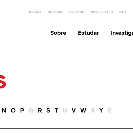
ULISBOA
NOTÍCIAS
CLIPPING
NEWSLETTER
LOJA
Sobre
Estudar
Investi
s
N
O
P
Q
R
S
T
U
V
W
X
Y
Z