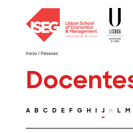
Início
/
Pessoas
Docente
A
B
C
D
E
F
G
H
I
J
K
L
M