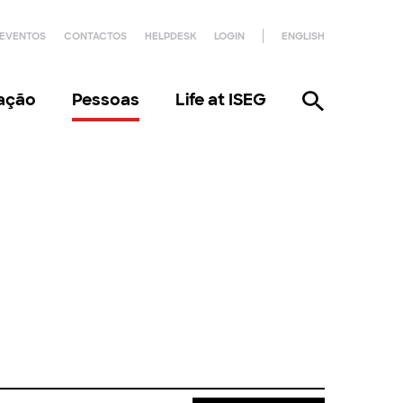
EVENTOS
CONTACTOS
HELPDESK
LOGIN
ENGLISH
gação
Pessoas
Life at ISEG