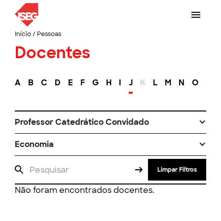
Início
/
Pessoas
Docentes
A
B
C
D
E
F
G
H
I
J
K
L
M
N
O
P
Professor Catedrático Convidado
Economia
Limpar Filtros
Não foram encontrados docentes.