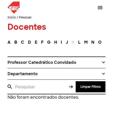
Início
/
Pessoas
Docentes
A
B
C
D
E
F
G
H
I
J
K
L
M
N
O
P
Professor Catedrático Convidado
Departamento
Limpar Filtros
Não foram encontrados docentes.