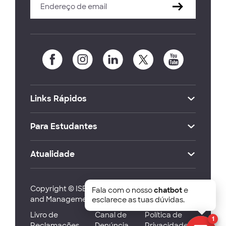
Links Rápidos
Para Estudantes
Atualidade
Copyright © ISEG Lisbon School of Economics
Fala com o nosso
chatbot
e
and Management 2026
esclarece as tuas dúvidas.
Livro de
Canal de
Política de
1
Reclamações
Denúncia
Privacidade