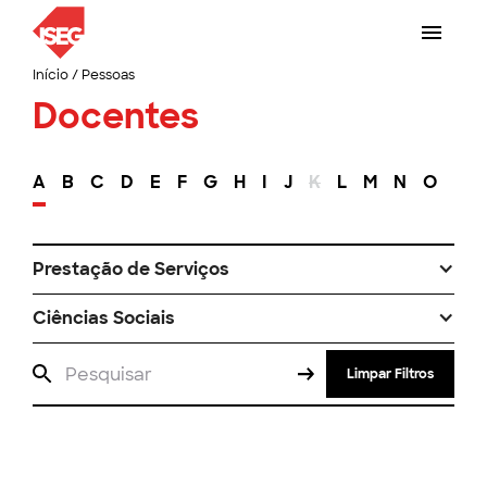
Início
/
Pessoas
Docentes
A
B
C
D
E
F
G
H
I
J
K
L
M
N
O
P
Prestação de Serviços
Ciências Sociais
Limpar Filtros