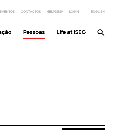
EVENTOS
CONTACTOS
HELPDESK
LOGIN
ENGLISH
gação
Pessoas
Life at ISEG