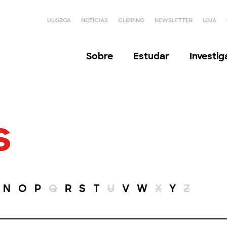
ULISBOA
NOTÍCIAS
CLIPPING
NEWSLETTER
LOJA
Sobre
Estudar
Investi
s
N
O
P
Q
R
S
T
U
V
W
X
Y
Z