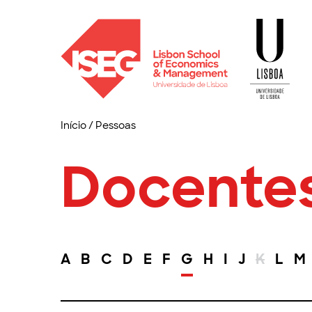
Início
/
Pessoas
Docente
A
B
C
D
E
F
G
H
I
J
K
L
M