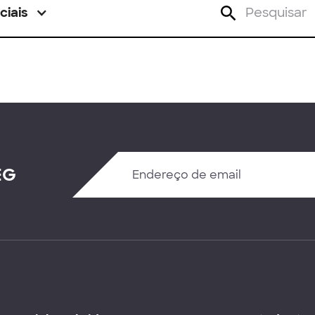
ciais
EG