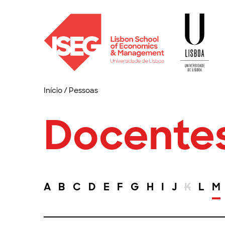
Início
/
Pessoas
Docente
A
B
C
D
E
F
G
H
I
J
K
L
M