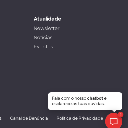
s
Atualidade
Newsletter
Notícias
Eventos
Fala com o nosso
chatbot
e
esclarece as tuas dúvidas.
1
s
Canal de Denúncia
Política de Privacidade
Chat