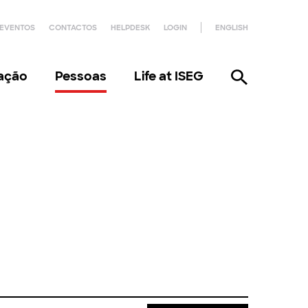
EVENTOS
CONTACTOS
HELPDESK
LOGIN
ENGLISH
gação
Pessoas
Life at ISEG