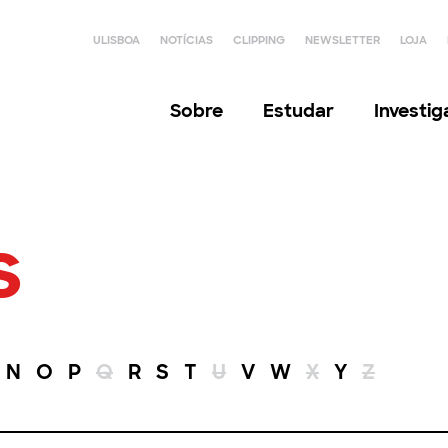
ULISBOA
NOTÍCIAS
CLIPPING
NEWSLETTER
LOJA
Sobre
Estudar
Investi
s
N
O
P
Q
R
S
T
U
V
W
X
Y
Z