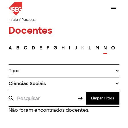
Início
/
Pessoas
Docentes
A
B
C
D
E
F
G
H
I
J
K
L
M
N
O
P
Tipo
Ciências Sociais
Limpar Filtros
Não foram encontrados docentes.