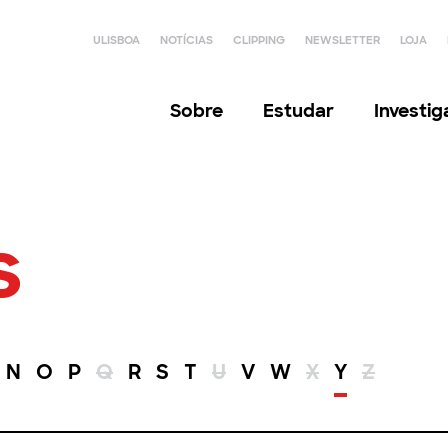
ULISBOA
NOTÍCIAS
CLIPPING
NEWSLETTER
LOJA
Sobre
Estudar
Investi
s
N
O
P
Q
R
S
T
U
V
W
X
Y
Z