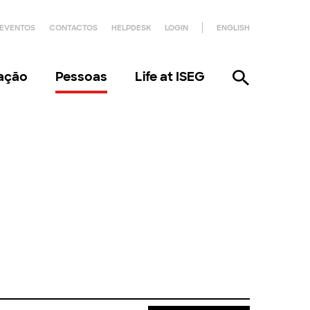
EVENTOS
CONTACTOS
HELPDESK
LOGIN
ENGLISH
gação
Pessoas
Life at ISEG