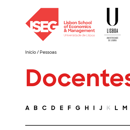
Início
/
Pessoas
Docente
A
B
C
D
E
F
G
H
I
J
K
L
M