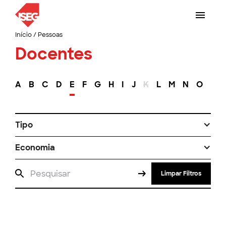
Início
/
Pessoas
Docentes
A
B
C
D
E
F
G
H
I
J
K
L
M
N
O
P
Tipo
Economia
Limpar Filtros