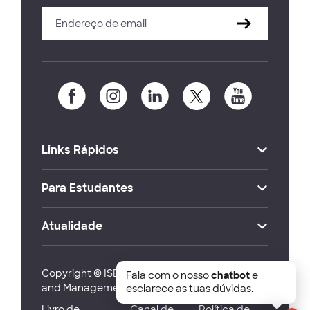
Links Rápidos
Para Estudantes
Atualidade
Copyright © ISEG Lisbon School of Economics
Fala com o nosso
chatbot
e
and Management 2026
esclarece as tuas dúvidas.
Livro de
Canal de
Política de