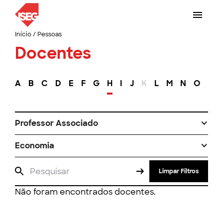
Início
/
Pessoas
Docentes
A
B
C
D
E
F
G
H
I
J
K
L
M
N
O
P
Professor Associado
Economia
Limpar Filtros
Não foram encontrados docentes.