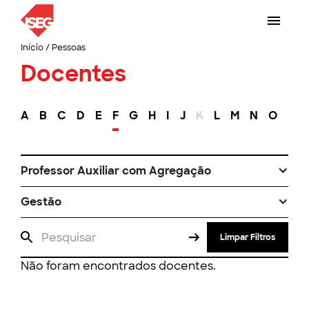
Início
/
Pessoas
Docentes
A
B
C
D
E
F
G
H
I
J
K
L
M
N
O
P
Professor Auxiliar com Agregação
Gestão
Limpar Filtros
Não foram encontrados docentes.