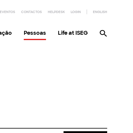
EVENTOS
CONTACTOS
HELPDESK
LOGIN
ENGLISH
gação
Pessoas
Life at ISEG