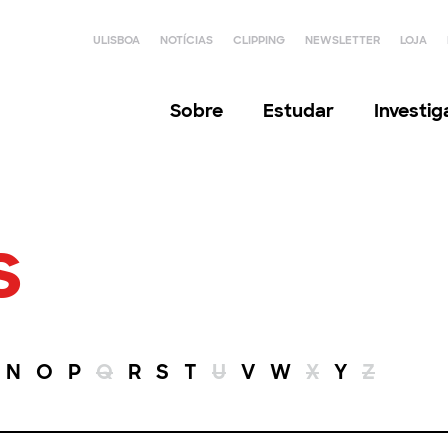
ULISBOA
NOTÍCIAS
CLIPPING
NEWSLETTER
LOJA
Sobre
Estudar
Investi
s
N
O
P
Q
R
S
T
U
V
W
X
Y
Z