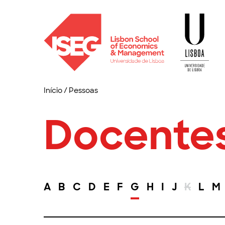
Início
/
Pessoas
Docente
A
B
C
D
E
F
G
H
I
J
K
L
M