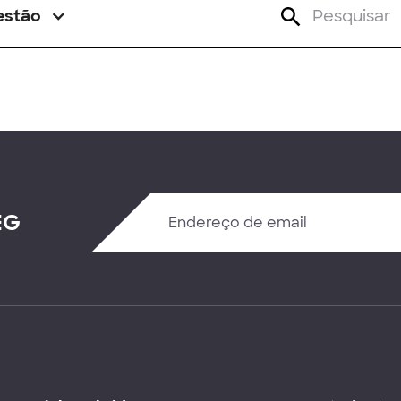
estão
EG