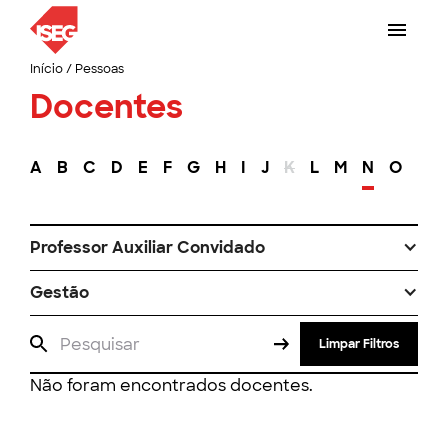
Início
/
Pessoas
Docentes
A
B
C
D
E
F
G
H
I
J
K
L
M
N
O
P
Professor Auxiliar Convidado
Gestão
Limpar Filtros
Não foram encontrados docentes.