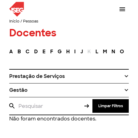
Início
/
Pessoas
Docentes
A
B
C
D
E
F
G
H
I
J
K
L
M
N
O
P
Prestação de Serviços
Gestão
Limpar Filtros
Não foram encontrados docentes.