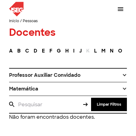
Início
/
Pessoas
Docentes
A
B
C
D
E
F
G
H
I
J
K
L
M
N
O
P
Professor Auxiliar Convidado
Matemática
Limpar Filtros
Não foram encontrados docentes.