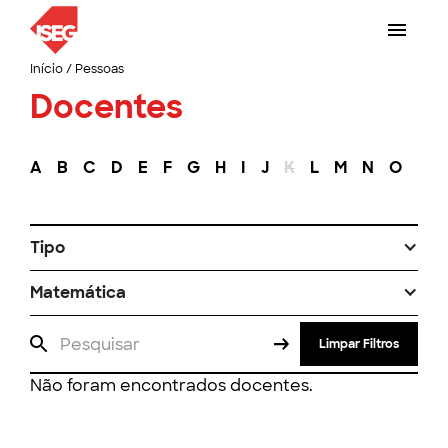
Início
/
Pessoas
Docentes
A
B
C
D
E
F
G
H
I
J
K
L
M
N
O
P
Tipo
Matemática
Limpar Filtros
Não foram encontrados docentes.