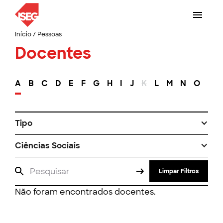
Início
/
Pessoas
Docentes
A
B
C
D
E
F
G
H
I
J
K
L
M
N
O
P
Tipo
Ciências Sociais
Limpar Filtros
Não foram encontrados docentes.