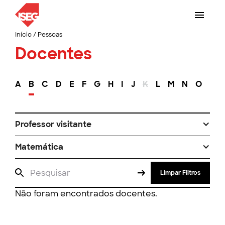
Início
/
Pessoas
Docentes
A
B
C
D
E
F
G
H
I
J
K
L
M
N
O
P
Professor visitante
Matemática
Limpar Filtros
Não foram encontrados docentes.