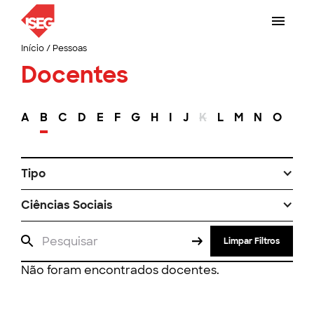
Início
/
Pessoas
Docentes
A
B
C
D
E
F
G
H
I
J
K
L
M
N
O
P
Tipo
Ciências Sociais
Limpar Filtros
Não foram encontrados docentes.