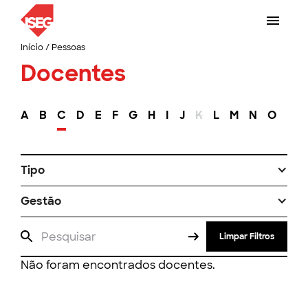
Início
/
Pessoas
Docentes
A
B
C
D
E
F
G
H
I
J
K
L
M
N
O
P
Tipo
Gestão
Limpar Filtros
Não foram encontrados docentes.