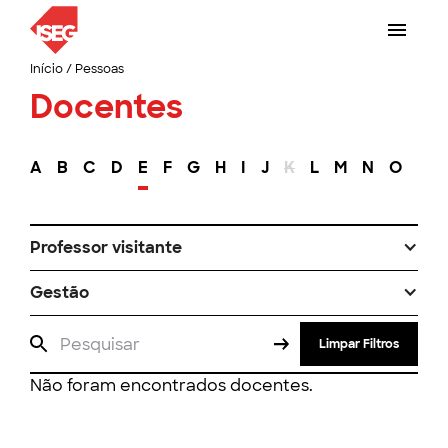
Início
/
Pessoas
Docentes
A
B
C
D
E
F
G
H
I
J
K
L
M
N
O
P
Professor visitante
Gestão
Limpar Filtros
Não foram encontrados docentes.