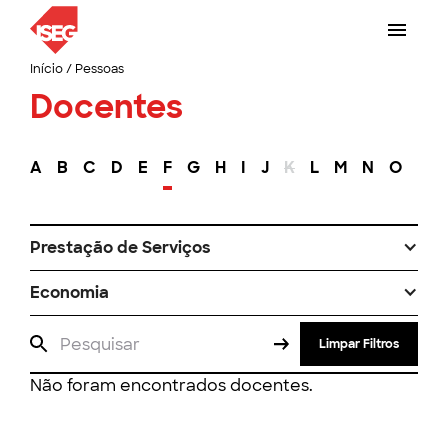
Início
/
Pessoas
Docentes
A
B
C
D
E
F
G
H
I
J
K
L
M
N
O
P
Prestação de Serviços
Economia
Limpar Filtros
Não foram encontrados docentes.