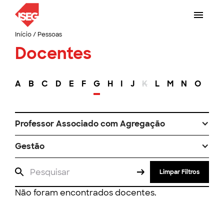
Início
/
Pessoas
Docentes
A
B
C
D
E
F
G
H
I
J
K
L
M
N
O
P
Professor Associado com Agregação
Gestão
Limpar Filtros
Não foram encontrados docentes.