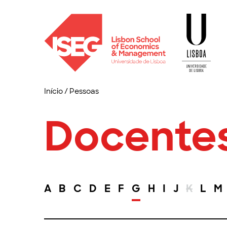
Início
/
Pessoas
Docente
A
B
C
D
E
F
G
H
I
J
K
L
M