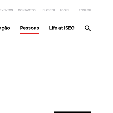
EVENTOS
CONTACTOS
HELPDESK
LOGIN
ENGLISH
gação
Pessoas
Life at ISEG