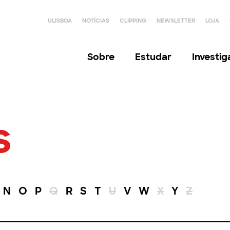
ULISBOA
NOTÍCIAS
CLIPPING
NEWSLETTER
LOJA
Sobre
Estudar
Investi
s
N
O
P
Q
R
S
T
U
V
W
X
Y
Z